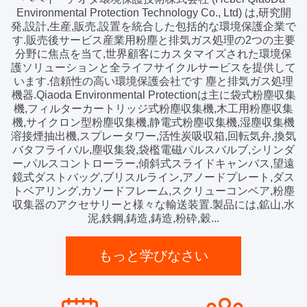
Environmental Protection Technology Co., Ltd) は,研究開
発,設計,生産,販売,設置を統合した包括的な環境保護企業で
す.販売後サービス産業用粉塵と排気ガス処理の2つの主要
分野に焦点を当て,世界顧客にカスタマイズされた環境保
護ソリューションと全ライフサイクルサービスを提供して
います.信頼性の高い環境保護会社です 塵と排気ガス処理
機器.Qiaoda Environmental Protectionは主に袋式粉塵収集
機,フィルターカートリッジ式粉塵収集機,木工用粉塵収集
機,サイクロン型粉塵収集機,静電式粉塵収集機,湿塵収集機
溶接煙抽出機,スプレータワー,活性炭吸収箱,回転気弁,換気
バタフライバル,塵収集袋,袋檻電磁パルスバルブ,シリンダ
ー,パルスコントローラー,傾斜式スライドキャンバス,望遠
鏡式ダストバッグ,ブリスルライン,アノードプレート,ダス
トベアリング,カソードフレーム,スクリューコンベア,粉塵
収集器のアクセサリーと様々な輸送装置.製品には,鉱山,水
泥,鉄鋼,鋳造,鋳造,粉砕,穀...
もっと学びなさい