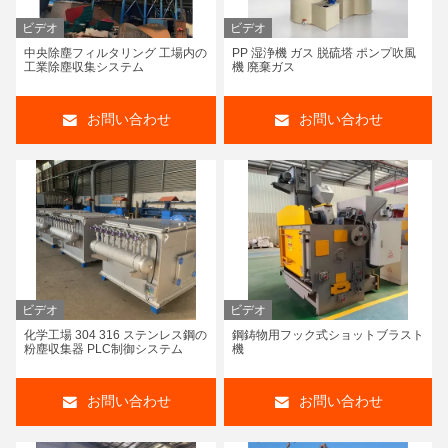
ビデオ
ビデオ
中央除塵フィルタリング 工場内の
PP 湿浄機 ガス 脱硫塔 ポンプ吹風
工業除塵収集システム
機 廃棄ガス
お問い合わせ
お問い合わせ
ビデオ
ビデオ
化学工場 304 316 ステンレス鋼の
鋼鋳物用フック式ショットブラスト
粉塵収集器 PLC制御システム
機
お問い合わせ
お問い合わせ