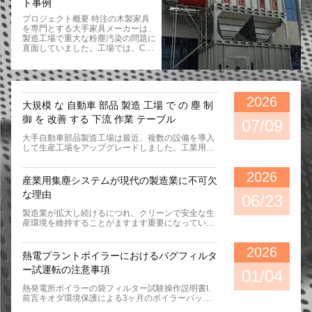
対応するパルス灰浄化システムを設
ト事例
計する. 材料の購入:高温,腐食,耐磨
プロジェクト概要 特注の木製家具
性のあるフィルターバッグの材料,
を専門とする大手家具メーカーは、
例えばポリエステル針フェルトなど
製造工場で重大な粉塵汚染の問題に
粉末収集器の殻のための鋼板と他の
直面していました。工場では、CN
材料安定した性能を持つパルスバル
C ルーター、パネルソー、サンディ
ブ,電磁気バルブ,コントローラなど
ングマシン、エッジバンダー、ボー
の電気部品を選択します. 加工と製
ル盤などの複数の木工機械が稼働し
造: 設計図に従って,鋼材を切断し,溶
ていました。毎日の生産中に大量の
接,磨削,その他の加工,粉塵収集器の
木の粉塵や微粒子が発生し、空気の
殻,灰桶,その他の部品の製造.フィル
2026
大規模 な 自動車 部品 製造 工場 で の 塵 制
質、機器の性能、作業者の安全に影
ターバッグと骨格を設置し,フィル
響を及ぼしました。 これらの課題
ターバッグがスムーズにインストー
御 を 改善 する 下流 作業 テーブル
07/09
に対処するために、当社はカスタマ
ルされていることを確認してくださ
イズされた産業用集塵システム木の
いパルスバルブ,スプレーパイプ,ノ
大手自動車部品製造工場は最近、複数の設備を導入
粉塵を発生源から効果的に捕捉して
ズルおよび他の部品を含むパルス灰
して生産工場をアップグレードしました。工業用下
ろ過します。 顧客の課題 新しい集
浄化システムを組み立てます.接続
降気流作業テーブル研削、バリ取り、金属仕上げ作
塵システムを設置する前に、お客様
がしっかりと ガス経路が滑らかで
業時の粉塵制御を改善します。更新前は、連続研削
2026
はいくつかの運用上の問題を経験し
あることを確認します. 基礎の準備:
中に発生する浮遊金属粉塵が作業場の環境に影響を
産業用集塵システムが現代の製造業に不可欠
ました。 作業場に過剰な木粉が蓄
基礎が滑らかで固いようにするため
及ぼし、装置の清掃頻度が増加していました。下降
な理由
積する 室内空気の質が悪く、従業
に,塵収集器の大きさと重量に応じ
気流作業テーブルを導入した後、高効率の下降気流
06/23
員の健康に影響を与える 粉塵汚染
て適切な設置位置を選択します.設
システムを通じて粉塵が発生源で直接捕捉されま
製造業が拡大し続けるにつれ、クリーンで安全な生
による頻繁な機械のメンテナンス
置場所を掃除し,汚れや水が止まら
す。統合されたカートリッジろ過と自動パルスジェ
産環境を維持することがますます重要になっていま
可燃性の木の粉塵による火災や爆発
ないようにしてください.. 持ち上げ
ット洗浄システムにより、安定した吸引性能を維持
す。産業プロセス中に発生する粉塵は、製品の品質
のリスクの増加 環境および職場の
装置: 持ち上げのために,特殊な散布
しながら、金属微粒子を効果的に除去します。新し
に影響を与えるだけでなく、従業員の健康、機器の
安全規制を遵守することが困難 お
器と持ち上げベルトを使用し,塵収
い集塵ソリューションにより、職場の清浄度が大幅
2026
性能、職場の安全に重大なリスクをもたらします。
客様は、家具の大量生産環境での連
集器の表面を掻き傷つけるかもしれ
に向上し、オペレータの安全性が向上し、メンテナ
熱電プラントボイラーにおけるバグフィルタ
これが、産業用集塵システムが現代の製造施設の重
続稼働に対応できる、信頼性が高く
ないワイヤロープやその他の持ち上
ンスのダウンタイムが短縮されました。従業員は視
ー試運転の注意事項
要なコンポーネントとなっている理由です。 増大す
01/04
エネルギー効率の高い集塵ソリュー
げ道具の使用を避ける.持ち上げ過
認性が向上し、空気の質が改善された、よりクリー
る産業粉塵の課題 木工、金属加工、製薬、食品製
ションを必要としていました。 私
程におけるバランスと安定性に注意
ンな環境で働くことができるようになったと同時
熱発電所ボイラーの袋フィルター試験操作説明書I.
造、セメント製造、鉱業などの多くの産業では、日
たちのソリューション 生産プロセ
を払い,粉塵収集器の変形や損傷を
に、継続的な集塵により生産効率も向上しました。
前言キオダ環境保護による3ヶ月のボイラーバッグ
常業務中に大​​量の浮遊粉塵が発生します。適切な粉
スの詳細な評価を実施した後、以下
防止します. 部品の設置:設計要件に
過酷な産業用途向けに設計されており、下降気流作
フィルタープロジェクトが完了しました 設計,生産,
塵管理対策を講じないと、これらの粒子が施設全体
から構成される集中集塵システムを