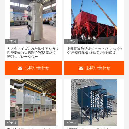
ビデオ
ビデオ
カスタマイズされた酸性アルカリ
中間周波数炉線ジェットパルスバッ
性廃棄物ガス処理 PP/SS素材 湿
グ 粉塵収集機 鋳造業 / 金属産業
浄剤スプレータワー
お問い合わせ
お問い合わせ
ビデオ
ビデオ