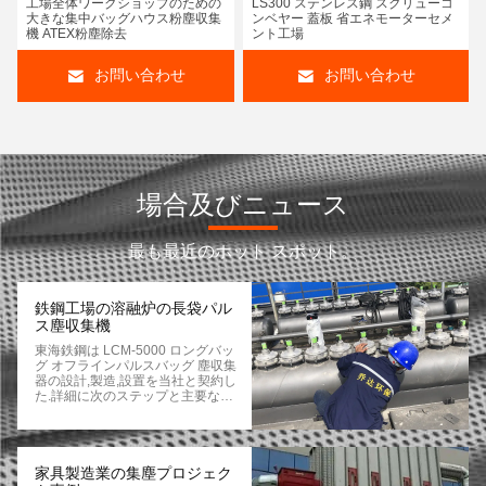
工場全体ワークショップのための
LS300 ステンレス鋼 スクリューコ
大きな集中バッグハウス粉塵収集
ンベヤー 蓋板 省エネモーターセメ
機 ATEX粉塵除去
ント工場
お問い合わせ
お問い合わせ
場合及びニュース
最も最近のホット スポット。
鉄鋼工場の溶融炉の長袋パル
ス塵収集機
東海鉄鋼は LCM-5000 ロングバッ
グ オフラインパルスバッグ 塵収集
器の設計,製造,設置を当社と契約し
た.詳細に次のステップと主要なポ
イントに従って袋塵収集器の設置を
記述: 設計計画: 粉塵収集器の型,サ
イズ,過濾領域を,溶融炉の仕様,出力,
粉塵特性に従って設計する.塵収集
器の構造を決定するそして,それに
家具製造業の集塵プロジェク