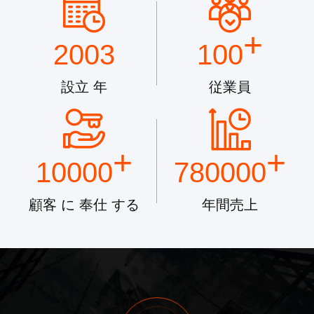
+
2003
100
設立 年
従業員
+
+
10000
780000
顧客 に 奉仕 する
年間売上