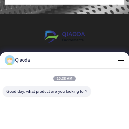
従って,粉塵収集器,灰を運ぶトピッ
業テーブル耐久性のあるスチール構造、強力な遠心
設置から試験操作までです. ここでは,主に試験のた
に蓄積し、重大な運用上の問題を引き起こす可能性
提供しました。 高効率カートリッ
ク,パルス灰浄化システム,その他の
ファン、微細な粉塵粒子を最大 99% 捕捉できる高
めの注意事項を説明します. 設備が試験対象になる
があります。 産業用粉塵によって引き起こされる一
ジ集塵機 主要なダクトと分岐抽出
部品の入口と出口を設置する.コン
効率濾過システムが特徴です。これらは、自動車、
ようにするために,ジヒ熱発電所のボイラーバッグフ
般的な問題は次のとおりです。 職場の空気質の低下
パイプライン 各木工機械用集塵フ
ポーネントが正しく設置され,しっ
機械、航空宇宙、重機製造業界の研削、研磨、バリ
ィルターの操作 粉塵を保証するために,正式な運用
火災や粉塵爆発の危険性が高まる 設備の故障やメン
ード 自動パルスジェット洗浄シス
かりと接続されていることを確認し
取り、溶接、金属加工に広く使用されています。メ
の前に,包括的な検査とテスト 試行操作は,設備の安
テナンスが頻繁に発生する 労働者の健康被害 環境
テム 排出装置付集塵ホッパー 省エ
ます.. 電気接続: モーター,コントロ
ーカーが環境保護と職場の安全を優先し続けるにつ
全性やシステムの安定性を検証するための重要な段
規制の不遵守 世界的に環境基準が厳格化する中、製
ネのための可変周波数ファンシステ
ーラー,その他の部品を含む,ダスト
れて、ダウンドラフト作業テーブルは現代の自動車
階です. 操作者は,潜在的なリスクを避けるために,手
造業者は職場環境を改善し、規制要件を満たすため
ム このシステムは、切断、研磨、
コレクターの電気システムを接続す
部品生産ラインにとって不可欠なソリューションと
順を厳格に遵守しなければならない.II. 試行操作前の
に高度な集塵技術に投資しています。 産業用集塵シ
穴あけ作業中に発生する粗い木材チ
る.電気ケーブルが正しく接続され
なり、工場がよりクリーンな作業、より高い生産
準備設備の検査粉塵収集器とそのサポート機器 (フ
ステムのメリット 職場の安全性の向上 集塵システ
ップと浮遊微細粉塵の両方を捕捉す
ていることを確認する.安全で信頼
性、および産業用粉塵制御基準への準拠を達成する
ァン,パイプライン,バルブなど) が 完全に設置され
ムの主な利点の 1 つは、浮遊粒子の削減です。この
るように特別に設計されました。
できる. 稼働操作: 掃除機を無負荷で
のに役立ちます。
欠陥や損傷がなく漏れがないことを確認するために,
システムは粉塵を発生源から捕捉することで、従業
実装プロセス 私たちのエンジニア
試行し,動作状態を観察し,異常な音
すべてのフレンズ接続の密封を確認します. ドアは
員にとってより安全で健康的な作業環境の構築に役
リング チームは、次の手順を経て
や振動がないか確認します.良い清
しっかりと固定する必要があります.塵収集器 の 中
立ちます。 装備性能の向上 粉塵が蓄積すると機械
プロジェクトを完了しました。 1.
掃効果を確保するために,インパル
Hebei Qiaoda Environmental Protection
に ある 廃棄物 (溶接 渣や 工具 の 残り など) を 清掃
が損傷し、生産効率が低下する可能性があります。
サイトの評価 機械のレイアウト、
ス清掃システムの清掃期間と清掃強
し,圧縮 空気 を 用いる ブロックを防ぐために灰を吹
Qiaoda
効果的な粉塵の除去により、機器を清潔に保ち、ダ
発塵ポイント、エアフローの要件を
度を調整負荷でテストを実行するた
Technology Co., Ltd.
き飛ばしますシステム検証試験器具 (気圧計や温度
ウンタイムとメンテナンスコストを削減します。 製
分析しました。 2. システム設計 最
めに塵のガスを導入し,塵除去効果
計など) を校正し,初期データを記録し, 指示の正確性
品の品質の向上 家具製造、エレクトロニクス、食品
適なエアフローと収集効率を確保す
が標準に達しているか観察します.
を確保する.安全装置 (アラームシステムや緊急停止
加工などの業界では、粉塵汚染が製品の品質に直接
るために、カスタマイズされた集塵
運用訓練: 運用および保守スタッフ
バルブなど) が正しく機能していることを確認し, 設
影響を与える可能性があります。信頼性の高い集塵
ネットワークを開発しました。 3.
は,通常の操作から保守まで,粉塵収
製品
SAIKESAISI
10:38 AM
計仕様に適合する.スタッフと資源操作者は,機器の
システムは、よりクリーンな生産条件の維持に役立
機器の設置 生産への中断を最小限
集機のあらゆる細部を熟知するよう
構造と操作プロセスを熟知し,装備する必要がありま
ちます。 環境コンプライアンス 最新の産業用集塵
に抑えながら、ダクト、濾過装置、
水素エナジ
に訓練され,技能を習得します.,簡単
す 必要な道具やスペアパーツ (フィルター袋,パルス
機は、大気中に放出される粒子の排出を大幅に削減
自動制御システムを設置しました。
に処理することができます. 定期的
塵収集システム
Good day, what product are you looking for?
バルブ弁)第3回 試行操作のプロセス負荷なしのテス
ー
することで環境規制を満たすように設計されていま
4. テストと試運転 システム効率を
な保全:定期的な保全計画を作成し,
ト無負荷条件で誘発 draftのファンを起動し,回転方
す。 運用コストの削減 高度な濾過技術とエネルギ
保証するために、エアフローバラン
フィルターバッグを清掃し,交換し
向,速度とチェック ローヤリング状態 (振動と温度)
ー効率の高いファン システムにより、メーカーは高
シングと濾過性能テストを実施しま
ます.掃除機が長時間新鮮な環境を
木工の粉塵収集シ
を調整し,緩衝装置を設計された空気容量に徐々に調
い収集効率を維持しながら運用コストを削減できま
した。 達成された結果 試運転後、
守ることができるように注意深く機
企業紹介
hbkedacc@gmail.com
整する.パネウマ系試験:圧縮気 (圧力が0.5-0.7MPa)
ステム
す。 適切な集塵システムの選択 適切な集塵システ
お客様は大幅な改善を報告しまし
器を検査
を接続し,パルスバルブとリフトバルブが 細心の注
ムの選択は、次のようないくつかの要因によって決
た。 空気の質の改善 作業場内の粉
意を払い,吹く効果が均等であるかどうか灰輸送シス
まります。 発生する粉塵の種類 粉塵の粒径 エアフ
塵濃度が大幅に減少し、よりクリー
生産現場
86-0317-
テムのスムーズな動作を観察し,異常を除去する 音
産業下流表
ロー要件 製造工程 施設配置図 環境遵守基準 一般的
ンで健康的な作業環境が実現しまし
が聞こえる持続時間: 無負荷で少なくとも2時間実行
8188867
な集塵ソリューションには、カートリッジ集塵機、
た。 生産効率の向上 機械は塵の蓄
し,主要なパラメータ (温度,圧力) を記録する.負荷テ
品質管理
バッグハウス集塵機、サイクロンセパレーター、集
積が少なく、より確実に動作するた