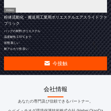
Video
粉体流動化・搬送用工業用ポリエステルエアスライドファ
ブリック
バッグの材料:ポリエステル
温度耐性:170°Cまで
状態:新しい
耐アルカリ性:良い
今接触
会社情報
あなたの専門及び信頼できるパートナー。
ヘベイ・チオダ環境保護技術株式会社 (Hebei QiaoDa