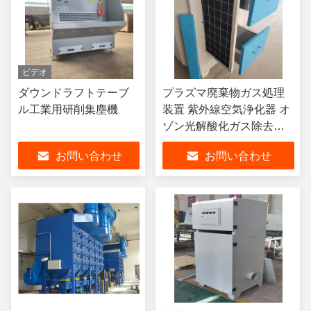
ビデオ
ダウンドラフトテーブ
プラズマ廃棄物ガス処理
ル工業用研削集塵機
装置 紫外線空気浄化器 オ
ゾン光解酸化ガス除去装
置
お問い合わせ
お問い合わせ