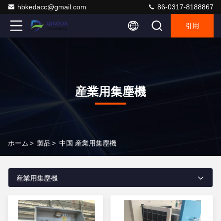
hbkedacc@gmail.com
86-0317-8188867
引用
産業用集塵機
ホーム
>
製品
>
中国 産業用集塵機
産業用集塵機