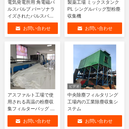
電気発電所用 角電磁パ
製薬工場 ミックスタンク
ルスバルブ パーソナラ
PL シングルバッグ型粉塵
イズされたパルスバル
収集機
ブ
お問い合わせ
お問い合わせ
ビデオ
アスファルト工場で使
中央除塵フィルタリング
用される高温の粉塵収
工場内の工業除塵収集シ
集フィルターバッグ セ
ステム
メント 鉄鋼 ガラスセラ
お問い合わせ
お問い合わせ
ミック