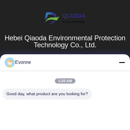
Hebei Qiaoda Environmental Protection
Technology Co., Ltd.
製品
SAIKESAISI
Evonne
水素エナジ
木工の粉塵収集シ
ー
ステム
2:20 AM
企業紹介
産業下流表
Good day, what product are you looking for?
hbkedacc@gmail.com
生産現場
溶接発煙の抽出器
86-0317-
品質管理
8188867
産業用集塵機部品
ニュース
河北省ボトウ市シ
ダストコントロー