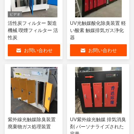
ビデオ
活性炭フィルター 製造
UV光触媒酸化除臭装置 軽
機械 喫煙フィルター 活
い酸素 触媒排気ガス浄化
性炭
器
お問い合わせ
お問い合わせ
紫外線光触媒除臭装置
UV紫外線光触媒 排気消臭
廃棄物ガス処理装置
剤 パーソナライズされた
容量